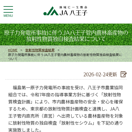
toggle
navigation
MENU
原子力発電所事故に伴うJA八王子管内農林畜産物の
放射性物質独自検査結果について
HOME
>
放射性物質検査結果
>
原子力発電所事故に伴うJA八王子管内農林畜産物の放射性物質独自検査結果に
ついて
2026-02-24更新
福島第一原子力発電所の事故を受け、八王子市農業協同
組合では、令和7年度の指導事業方針に基づく「放射性物
質検査計画」により、市内農林畜産物の安全・安心を確保
するため、東京都の放射性物質計画検査と連携し、JA八
王子管内直売所（直営）へ出荷している農林畜産物を対象
に放射性物質の独自検査「放射性セシウム」を下記の通り
実施致しました。