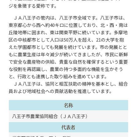
ジを象徴する愛称です。
ＪＡ八王子の管内は、八王子市全域です。八王子市は、
東京都心から西へ約40キロに位置しており、北・西・南は
丘陵地帯に囲まれ、東は関東平野に続いています。多摩地
区の中核都市として人口は50万人を超え、21の大学を抱
えた学園都市としても発展を続けています。市の発展とと
もに農業生産は年々減少が続いてきましたが、市民に新鮮
で安全な農産物の供給、貴重な自然を確保するという重要
な役割を再認識し、農業の持つ多面的な機能を生かそう
と、行政とも連携した取り組みを進めています。
ＪＡ八王子は、協同と相互扶助の精神を基本とし、組合
員および地域社会への貢献活動を推進しています。
名称
八王子市農業協同組合（ＪＡ八王子）
代表者