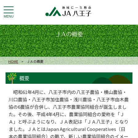
toggle
navigation
MENU
ＪＡの概要
HOME
>
ＪＡの概要
概要
昭和61年4月に、八王子市内の八王子農協・横山農協・
川口農協・八王子市加住農協・浅川農協・八王子市由木農
協の6農協が合併し、八王子市農業協同組合が誕生しまし
た。その後、平成4年4月に、農業協同組合の愛称を「Ｊ
Ａ」と呼ぶようになり、ＪＡ表記は「ＪＡ八王子」となり
ました。ＪＡとはJapan Agricultural Cooperatives（日
本の農業協同組合）の略で、新しい農業協同組合のイメー