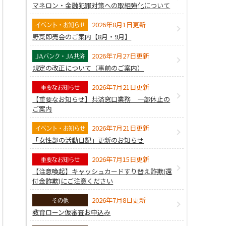
マネロン・金融犯罪対策への取組強化について
2026年8月1日更新
イベント・お知らせ
野菜即売会のご案内【8月・9月】
2026年7月27日更新
JAバンク・JA共済
規定の改正について（事前のご案内）
2026年7月21日更新
重要なお知らせ
【重要なお知らせ】共済窓口業務 一部休止の
ご案内
2026年7月21日更新
イベント・お知らせ
「女性部の活動日記」更新のお知らせ
2026年7月15日更新
重要なお知らせ
【注意喚起】キャッシュカードすり替え詐欺(還
付金詐欺)にご注意ください
2026年7月8日更新
その他
教育ローン仮審査お申込み