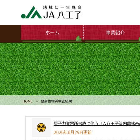
ホーム
事業紹介
HOME
>
放射性物質検査結果
原子力発電所事故に伴うＪＡ八王子管内農林畜
2026年6月29日更新