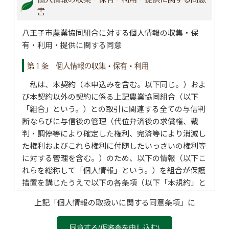
書
八王子市農業協同組合に対する個人情報の収集・保
有・利用・提供に関する同意
第１条 個人情報の収集・保有・利用
私は、本契約（本申込みを含む。以下同じ。）およ
び本契約以外の契約に係る上記農業協同組合（以下
「組合」という。）との取引に関連する全ての与信判
断ならびに与信後の管理（代位弁済後の求償権、裁
判・調停等により確定した権利、完済等により消滅し
た権利およびこれら権利に付随したいっさいの権利等
に対する管理を含む。）のため、以下の情報（以下こ
れらを総称して「個人情報」という。）を組合が保護
措置を講じたうえで以下の各条項（以下「本規約」と
いう。）により収集・利用することに同意します。
上記「個人情報の取扱いに関する同意条項」に
（ただし、担保提供者（連帯債務者・連帯保証人を兼
ねている場合を除く）には、第２条は適用されませ