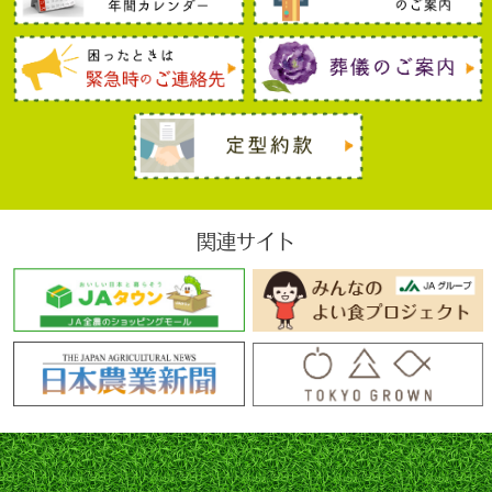
③株式会社日本信用情報機構（略称ＪＩＣＣ）（貸金
業法に基づく指定信用情報機関）
〒
110-0014
東京都台東区北上野一丁目
10
番
14
号住
友不動産上野ビル５号館 電話
0570-055-955
貸金業、クレジット事業、リース事業、保証事業、金
融機関事業等の与信事業を営む企業を会員とする個人
信用情報機関
https://www.jicc.co.jp/
（
4
）私は、下表のとおり個人情報（その履歴を含
関連サイト
む。）、客観的な取引事実等が組合が加盟する個人信
用情報機関に登録され、同機関および同機関と提携す
る個人信用情報機関の加盟会員によって自己の与信取
引上の判断のために利用されることに同意します。
〔全国銀行個人信用情報センター〕
登録情報
登録期間