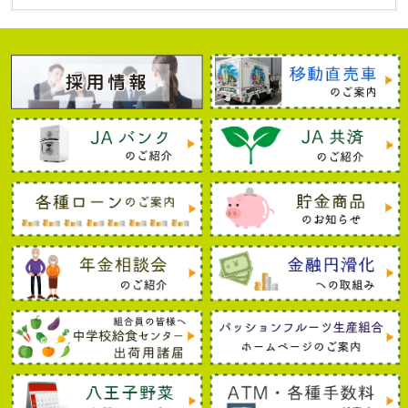
のホームページに掲載されております。なお、個人信
用情報機関に登録されている情報の開示は、各機関で
行います（組合ではできません。）。また、本契約期
間中に新たに個人信用情報機関に加盟し登録・利用す
る場合は、別途書面により通知し、同意を得るものと
します。
①全国銀行個人信用情報センター
〒
100-8216
東京都千代田区丸の内
1-3-1
電話
03-
3214-5020
主に金融機関とその関係会社を会員とする個人信用情
報機関
https://www.zenginkyo.or.jp/pcic/
②株式会社シー･アイ･シー（略称ＣＩＣ）（割賦販売
法および貸金業法に基づく指定信用情報機関）
〒
160-8375
東京都新宿区西新宿
1-23-7
新宿ファース
トウエスト
15
階 電話
0120-810-414
主に割賦販売等のクレジット事業を営む企業を会員と
する個人信用情報機関
https://www.cic.co.jp/