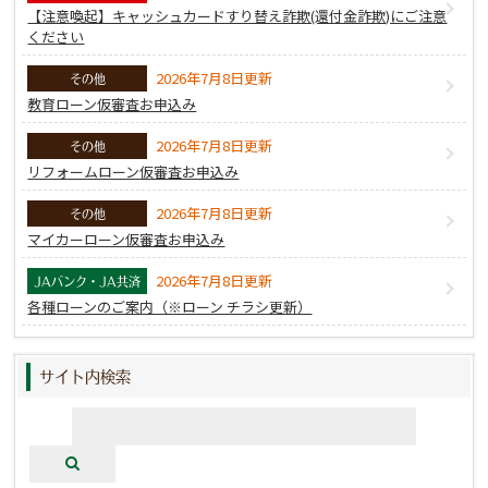
録される不渡情報、破産等の官報情報（ＣＩＣ、ＪＩ
【注意喚起】キャッシュカードすり替え詐欺(還付金詐欺)にご注意
ＣＣを除く。）等を含む。）が登録されている場合に
ください
は、組合がそれを与信取引上の判断（返済能力または
2026年7月8日更新
その他
転居先の調査（ＣＩＣ、ＪＩＣＣを除く。）をいう。
教育ローン仮審査お申込み
ただし、農業協同組合及び農業協同組合連合会の信用
事業に関する命令第１４条の４等により、返済能力に
2026年7月8日更新
その他
関する情報については支払能力・返済能力の調査の目
リフォームローン仮審査お申込み
的に限る。以下同じ。）のために利用することに同意
2026年7月8日更新
します。
その他
マイカーローン仮審査お申込み
（
2
）組合がこの申込みに関して、組合の加盟する個
2026年7月8日更新
人信用情報機関を利用した場合、申込者は、その利用
JAバンク・JA共済
各種ローンのご案内（※ローン チラシ更新）
した日および本申込みの内容等が同機関に第２条
(4)③
および
⑦
の通り一定期間登録され、同機関の加
盟会員によって自己の与信取引上の判断のために利用
サイト内検索
されることに同意します。
（
3
）組合が加盟する個人信用情報機関は次のうち、
①
、
②
で、その他の個人信用情報機関は、同機関と提
携しています。各機関の加盟資格、会員名等は各機関