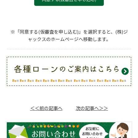
ん。）
①属性情報
本契約書（申込書を含む。以下同じ。）に記載した氏
名、性別、年齢、続柄、生年月日、住所、電話番号、
※「同意する(仮審査を申し込む)」を選択すると、(株)ジ
職業、勤務先、家族構成、住居状況等、私の属性に関
ャックスのホームページへ移動します。
する情報（これらの情報に変更が生じた場合、変更後
の情報を含む。以下同じ。）。
②契約情報
契約の種類、申込日、契約日、商品名、契約額、毎月
の支払金額、支払方法、振替口座等、本契約に関する
情報。
③取引情報
本契約に関する支払開始後の利用残高、月々の支払状
＜＜前の記事へ
次の記事へ＞＞
況等、取引の現状および履歴に関する情報（代位弁済
後の求償権、裁判・調停等により確定した権利、完済
等により消滅した権利およびこれら権利に付随したい
っさいの権利等に関する情報を含む。）。