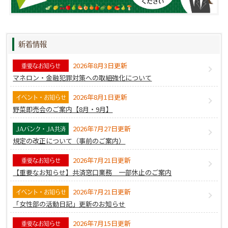
④支払能力判断のための情報
私の支払能力を調査するためまたは支払途上における
支払能力を調査するため、私が申告した私の資産、負
新着情報
債、収入、支出、事業の計画・実績および第９条に掲
げる共同利用する者（組合を含む。）との取引状
2026年8月3日更新
重要なお知らせ
況。
マネロン・金融犯罪対策への取組強化について
⑤本人確認のための情報
2026年8月1日更新
イベント・お知らせ
本契約に関する取引に必要な、本人・資格の確認の提
野菜即売会のご案内【8月・9月】
示等を受けた運転免許証、パスポート、住民票の写し
2026年7月27日更新
または記載事項証明書等により得た本人・資格確認の
JAバンク・JA共済
規定の改正について（事前のご案内）
ための情報（センシティブ情報を除く。）。
2026年7月21日更新
重要なお知らせ
第２条 個人信用情報機関への利用・登録
【重要なお知らせ】共済窓口業務 一部休止のご案内
（
1
）私は、組合が加盟する個人信用情報機関および
2026年7月21日更新
イベント・お知らせ
同機関と提携する個人信用情報機関に私の個人情報
「女性部の活動日記」更新のお知らせ
（当該各機関の加盟会員によって登録される契約内
容、返済状況等の情報のほか、当該各機関によって登
2026年7月15日更新
重要なお知らせ