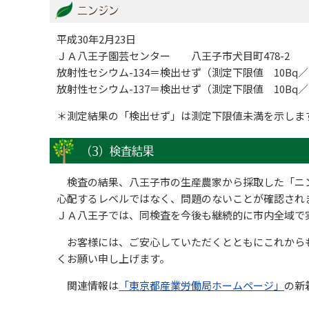
ニンジン
平成30年2月23日
ＪＡ八王子園芸センター 八王子市犬目町478-2
放射性セシウム-134＝検出せず（測定下限値 10Bq／
放射性セシウム-137＝検出せず（測定下限値 10Bq／
＊測定結果の「検出せず」は測定下限値未満を示しま
（3）検査結果
検査の結果、八王子市の生産農家から採取した「ニン
心配するレベルではなく、問題のないことが確認され
ＪＡ八王子では、同検査を今後も継続的に市内全域で
お客様には、ご安心していただくとともにこれから
くお願い申し上げます。
関連情報は
「東京都産業労働局ホームページ」
の新