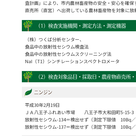
査計画」により、市内農林畜産物の安全・安心を確保
直売所（直営）へ出荷している農林畜産物を対象に放
（1）検査実施機関・測定方法・測定機器
（株）つくば分析センター、
食品中の放射性セシウム検査法
食品中の放射性セシウムスクリーニング法
NaI（T1）シンチレーションスペクトロメータ
（2）検査対象品目・採取日・農産物直売所・放
ニンジン
平成30年2月19日
ＪＡ八王子ふれあい市場 八王子市大和田町5-15-3
放射性セシウム-134＝検出せず（測定下限値 10Bq／
放射性セシウム-137＝検出せず（測定下限値 10Bq／