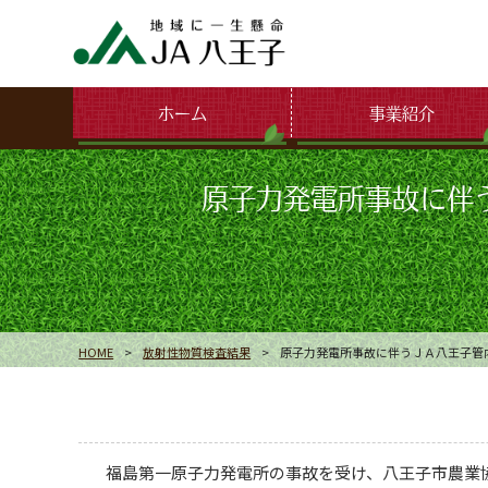
ホーム
事業紹介
原子力発電所事故に伴
HOME
>
放射性物質検査結果
>
原子力発電所事故に伴うＪＡ八王子管
福島第一原子力発電所の事故を受け、八王子市農業協