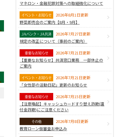
マネロン・金融犯罪対策への取組強化について
2026年8月1日更新
イベント・お知らせ
野菜即売会のご案内【8月・9月】
2026年7月27日更新
JAバンク・JA共済
規定の改正について（事前のご案内）
2026年7月21日更新
重要なお知らせ
【重要なお知らせ】共済窓口業務 一部休止の
ご案内
2026年7月21日更新
イベント・お知らせ
「女性部の活動日記」更新のお知らせ
2026年7月15日更新
重要なお知らせ
【注意喚起】キャッシュカードすり替え詐欺(還
付金詐欺)にご注意ください
2026年7月8日更新
その他
教育ローン仮審査お申込み