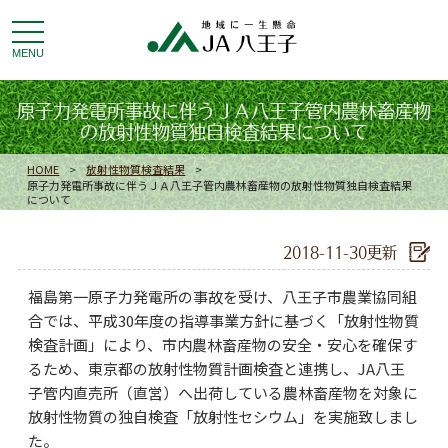
toggle
navigation
MENU
原子力発電所事故に伴うＪＡ八王子管内農林畜産物
の放射性物質独自検査結果について
HOME
>
放射性物質検査結果
>
原子力発電所事故に伴うＪＡ八王子管内農林畜産物の放射性物質独自検査結果
について
2018-11-30更新
福島第一原子力発電所の事故を受け、八王子市農業協同組
合では、平成30年度の指導事業方針に基づく「放射性物質
検査計画」により、市内農林畜産物の安全・安心を確保す
るため、東京都の放射性物質計画検査と連携し、JA八王
子管内直売所（直営）へ出荷している農林畜産物を対象に
放射性物質の独自検査「放射性セシウム」を実施致しまし
た。