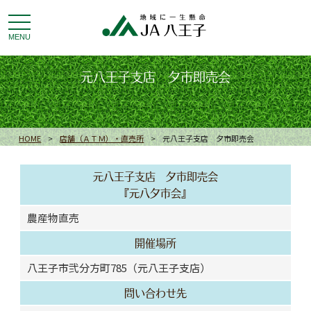
toggle
navigation
MENU
元八王子支店 夕市即売会
HOME
>
店舗（ＡＴＭ）・直売所
>
元八王子支店 夕市即売会
元八王子支店 夕市即売会
『元八夕市会』
農産物直売
開催場所
八王子市弐分方町785（元八王子支店）
問い合わせ先