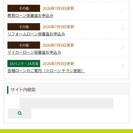
下、これらを総称して「個人情報」といいます。）を
保証会社が所定の保護措置を講じた上で、収集・保
2026年7月8日更新
その他
有・利用することに同意します。
教育ローン仮審査お申込み
① 本シートに記載された私の氏名、年齢、生年月
2026年7月8日更新
その他
日、性別、住所、電話番号、Eメールアドレス、勤務
リフォームローン仮審査お申込み
先、家族構成、住居状況及び本シート以外で私が保証
会社に届出た事項
2026年7月8日更新
その他
② 本契約に関する契約の種類、申込日、契約日、商
マイカーローン仮審査お申込み
品名、契約額、支払回数、決済口座情報
2026年7月8日更新
JAバンク・JA共済
③ 本契約に関する私の支払能力を調査するため、私
各種ローンのご案内（※ローン チラシ更新）
が申告した私の資産、負債、収入、支出、保証会社が
収集したクレジット利用履歴及び過去の債務の返済状
況
サイト内検索
④ 本契約において私からの問合せにより保証会社が
知り得た情報（通話情報を含む）
⑤ 法令等に基づき私の運転免許証、パスポート等に
よって本人確認を行った際に収集した情報
⑥ 官報や電話帳等一般に公開されている情報
2. 個人信用情報機関への登録・利用