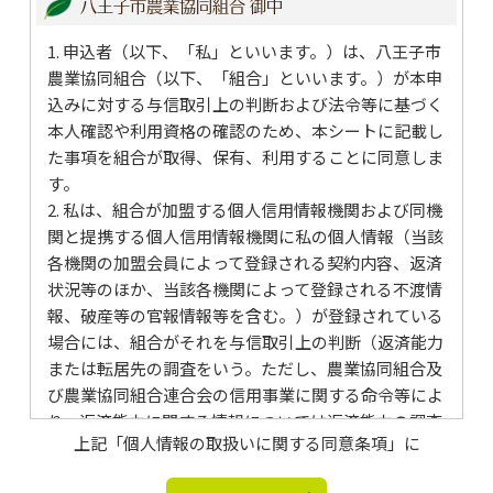
八王子市農業協同組合 御中
1. 申込者（以下、「私」といいます。）は、八王子市
農業協同組合（以下、「組合」といいます。）が本申
込みに対する与信取引上の判断および法令等に基づく
本人確認や利用資格の確認のため、本シートに記載し
た事項を組合が取得、保有、利用することに同意しま
す。
2. 私は、組合が加盟する個人信用情報機関および同機
関と提携する個人信用情報機関に私の個人情報（当該
各機関の加盟会員によって登録される契約内容、返済
状況等のほか、当該各機関によって登録される不渡情
報、破産等の官報情報等を含む。）が登録されている
場合には、組合がそれを与信取引上の判断（返済能力
または転居先の調査をいう。ただし、農業協同組合及
び農業協同組合連合会の信用事業に関する命令等によ
り、返済能力に関する情報については返済能力の調査
上記「個人情報の取扱いに関する同意条項」に
の目的に限る。以下同じ。）のために利用することに
同意します。