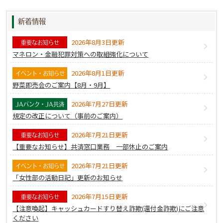
ならびに与信後の管理（代位弁済完了後含む。）のた
めに必要な範囲で、組合の保有する個人情報を提供す
新着情報
ることに同意します。
2026年8月3日更新
重要なお知らせ
【お問合せ窓口】（組合の保有する個人情報に関する
マネロン・金融犯罪対策への取組強化について
お問合せや、開示・訂正・削除の窓口）
2026年8月1日更新
八王子市農業協同組合 リスク管理部 審査課
イベント・お知らせ
野菜即売会のご案内【8月・9月】
〒193-0942 東京都八王子市椚田町585-8 電話042-666-
6511
2026年7月27日更新
JAバンク・JA共済
規定の改正について（事前のご案内）
株式会社クレディセゾン（保証会社）御中
2026年7月21日更新
重要なお知らせ
1. 申込者（以下、「私」といいます。）は、私と八王
【重要なお知らせ】共済窓口業務 一部休止のご案内
子市農業協同組合との間の金銭消費貸借契約にかかる
株式会社クレディセゾン（以下、「保証会社」といい
2026年7月21日更新
イベント・お知らせ
ます。）との保証委託契約（以下、八王子市農業協同
「女性部の活動日記」更新のお知らせ
組合との金銭消費貸借契約と保証委託契約を総称して
2026年7月15日更新
重要なお知らせ
「本契約」といいます。）の与信判断及び与信後の管
【注意喚起】キャッシュカードすり替え詐欺(還付金詐欺)にご注意
理（代位弁済完了後含む。）のため、以下の情報（以
ください