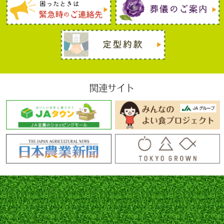
関）
https://www.cic.co.jp/
〒160-8375 東京都新宿区西新宿1-23-7 新宿ファース
トウエスト 15階
TEL: 0570-666-414
登録情報：氏名、生年月日、住所、電話番号、勤務
先、運転免許証等の記号番号等本人を特定するための
関連サイト
情報、契約の種類、契約日、契約額、貸付額、商品名
及びその数量／回数／期間、支払回数等契約内容に関
する情報、利用残高、割賦残高、年間請求予定額、支
払日、完済日、延滞等支払い状況に関する情報
登録期間：
①本契約に係る申込みをした事実は保証会社が㈱シ
ー・アイ・シーに照会した日から6ヶ月間
②本契約に係る客観的な取引事実は契約期間中及び契
約終了後5年間
③債務の支払いを延滞した事実は契約期間中及び契約
終了後5年間