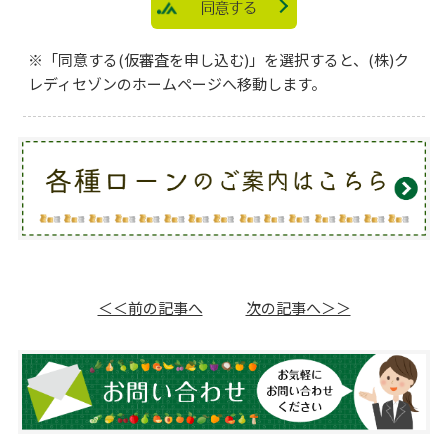
3. 組合がこの申込みに関して、組合の加盟する個人信
同意する
用情報機関を利用した場合、私は、その利用した日お
よび本申込みの内容等が同機関に1年を超えない期間
※「同意する(仮審査を申し込む)」を選択すると、(株)ク
登録され、同機関の加盟会員によって自己の与信取引
レディセゾンのホームページへ移動します。
上の判断のために利用されることに同意します。
4. 前2項に規定する個人信用情報機関は次のとおりで
す。各機関の加盟資格、会員名等は各機関のホームペ
ージに掲載されております。
① 組合が加盟する個人信用情報機関
全国銀行個人信用情報センター
https://www.zenginkyo.or.jp/pcic/
TEL: 03-3214-5020 TEL：0120-540-558
② 同機関と提携する個人信用情報機関
＜＜前の記事へ
次の記事へ＞＞
(株)日本信用情報機構（JICC）
https://www.jicc.co.jp/ TEL: 0570-055-955
(株)シー・アイー・シー https://www.cic.co.jp/
TEL:0570-666-414
5. 私は、組合が、株式会社クレディセゾン（以下、
「保証会社」といいます。）に、保証会社の与信判断