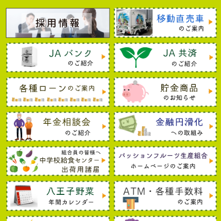
(1) 私は、保証会社が私の支払能力の調査のために、
保証会社の加盟する個人信用情報機関（個人の支払能
力に関する情報の収集及び加盟会員に対する当該情報
の提供を業とする者をいい、以下、「加盟個人信用情
報機関」といいます。）及び当該機関と提携する個人
信用情報機関（以下、「提携個人信用情報機関」とい
います。）に照会し、私の個人情報が登録されている
場合には、割賦販売法及び貸金業法等により、私の支
払能力の調査のために限り、それを利用することに同
意します。
(2) 私は本契約に係る申込みをした事実に基づく個人
情報が、(3)に定めるとおり加盟個人信用情報機関に
登録され、加盟個人信用情報機関及び提携個人信用情
報機関の加盟会員により、私の支払能力に関する調査
のために利用されることに同意します。
(3) 加盟個人信用情報機関の名称、住所、問合せ電話
番号、登録情報及び登録期間は下記の通りです。
㈱シー・アイ・シー（CIC）
（割賦販売法及び貸金業法に基づく指定信用情報機