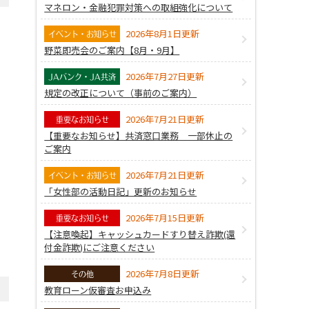
マネロン・金融犯罪対策への取組強化について
2026年8月1日更新
イベント・お知らせ
野菜即売会のご案内【8月・9月】
2026年7月27日更新
JAバンク・JA共済
規定の改正について（事前のご案内）
2026年7月21日更新
重要なお知らせ
【重要なお知らせ】共済窓口業務 一部休止の
ご案内
2026年7月21日更新
イベント・お知らせ
「女性部の活動日記」更新のお知らせ
2026年7月15日更新
重要なお知らせ
【注意喚起】キャッシュカードすり替え詐欺(還
付金詐欺)にご注意ください
2026年7月8日更新
その他
教育ローン仮審査お申込み