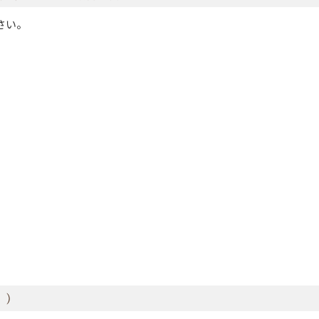
さい。
。）