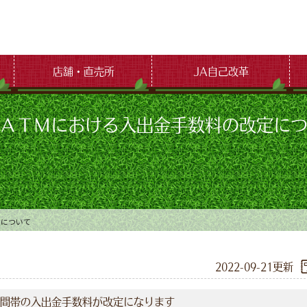
店舗・直売所
JA自己改革
ＡＴＭにおける入出金手数料の改定に
定について
2022-09-21更新
時間帯の入出金手数料が改定になります