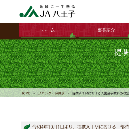
ホーム
事業紹介
提携
HOME
>
JAバンク・JA共済
>
提携ＡＴＭにおける入出金手数料の改
令和4年10月1日より、提携ＡＴＭにおける一部